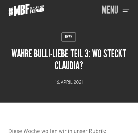
Skip
MENU
to
main
content
NEWS
WAHRE BULLI-LIEBE TEIL 3: WO STECKT
CLAUDIA?
16. APRIL 2021
Diese Woche wollen wir in unser Rubrik: