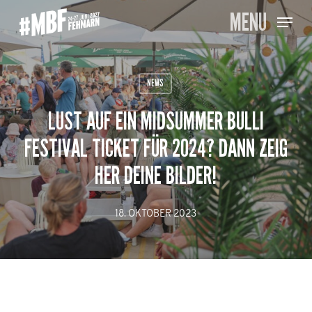
Skip
MENU
to
main
content
NEWS
LUST AUF EIN MIDSUMMER BULLI
FESTIVAL TICKET FÜR 2024? DANN ZEIG
HER DEINE BILDER!
18. OKTOBER 2023