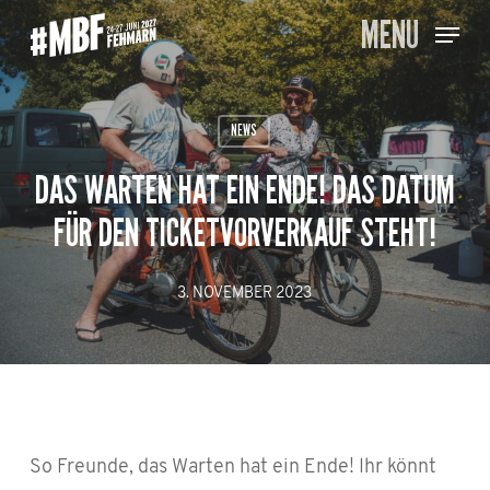
Skip
MENU
to
main
content
NEWS
DAS WARTEN HAT EIN ENDE! DAS DATUM
FÜR DEN TICKETVORVERKAUF STEHT!
3. NOVEMBER 2023
So Freunde, das Warten hat ein Ende! Ihr könnt