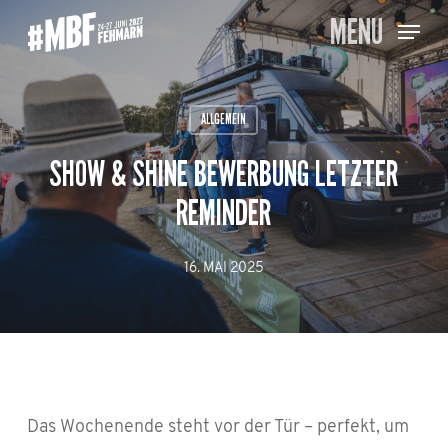
Skip
MENU
to
main
content
ALLGEMEIN
SHOW & SHINE BEWERBUNG LETZTER
REMINDER
16. MAI 2025
Das Wochenende steht vor der Tür – perfekt, um