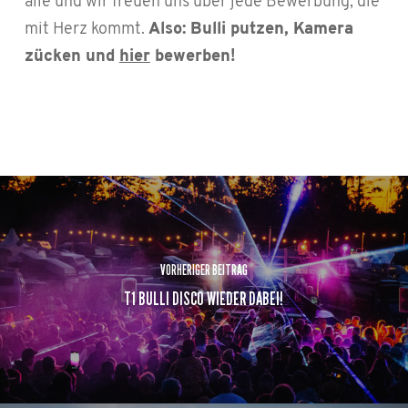
alle und wir freuen uns über jede Bewerbung, die
mit Herz kommt.
Also: Bulli putzen, Kamera
zücken und
hier
bewerben!
VORHERIGER BEITRAG
T1 BULLI DISCO WIEDER DABEI!