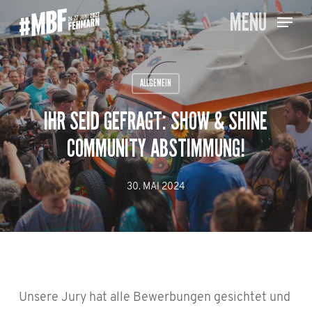
Skip
MENU
to
main
content
ALLGEMEIN
IHR SEID GEFRAGT: SHOW & SHINE
COMMUNITY ABSTIMMUNG!
30. MAI 2024
Unsere Jury hat alle Bewerbungen gesichtet und