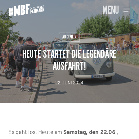
Skip
MENU
to
main
content
ALLGEMEIN
HEUTE STARTET DIE LEGENDÄRE
AUSFAHRT!
22. JUNI 2024
Es geht los! Heute am
Samstag, den 22.06
.,