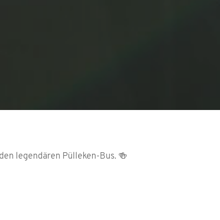
 den legendären Pülleken-Bus. 🍻