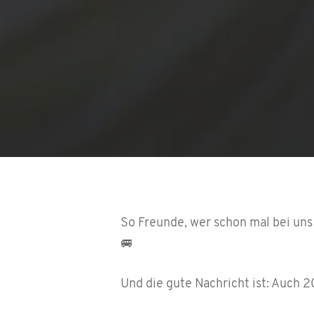
So Freunde, wer schon mal bei uns
🚐
Und die gute Nachricht ist: Auch 2