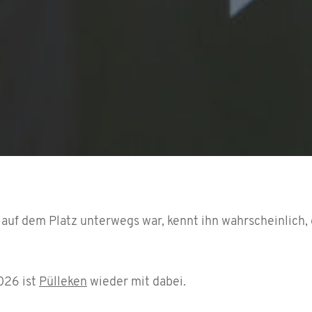
 auf dem Platz unterwegs war, kennt ihn wahrscheinlich,
026 ist
Pülleken
wieder mit dabei.